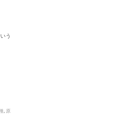
という
種
,
原