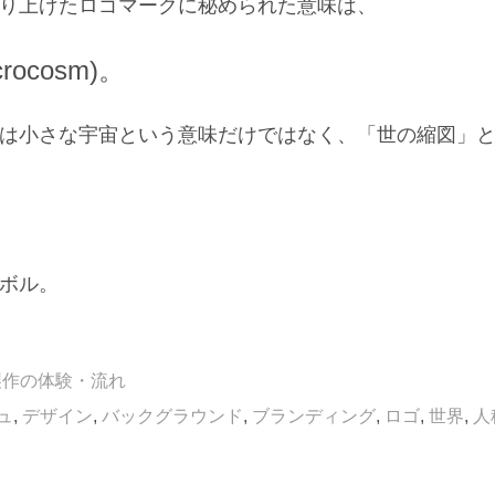
り上げたロゴマークに秘められた意味は、
cosm)。
は小さな宇宙という意味だけではなく、「世の縮図」
ボル。
製作の体験・流れ
ュ
,
デザイン
,
バックグラウンド
,
ブランディング
,
ロゴ
,
世界
,
人