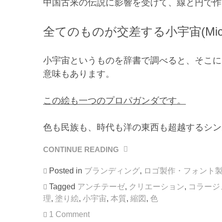
中国古来の伝説に影響を受けて、線と円で作
全てのものが交差する小宇宙(Micro
小宇宙というものを辞書で調べると、そこに
意味もあります。
この絵も一つのプロパガンダです。
色も民族も、時代も洋の東西も超越するシン
CONTINUE READING
“小
宇
Posted in
ブランディング
,
ロゴ製作・フォント
宙
(MICROCOSM)
Tagged
アンチテーゼ
,
クリエーション
,
コラージ
で
理
,
塗り絵
,
小宇宙
,
本質
,
縮図
,
色
楽
1 Comment
し