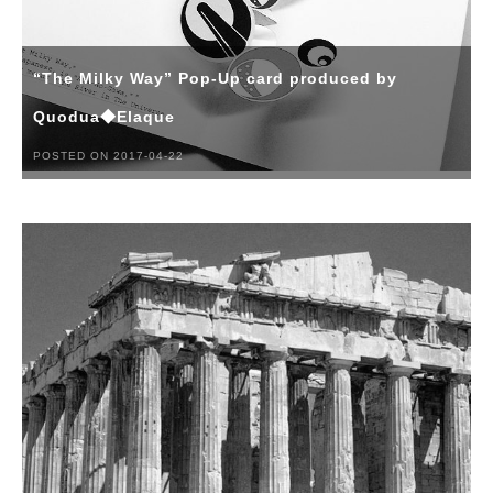
“The Milky Way” Pop-Up card produced by
Quodua◆Elaque
POSTED ON 2017-04-22