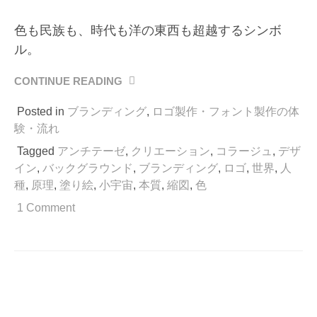
色も民族も、時代も洋の東西も超越するシンボ
ル。
CONTINUE READING
“小
宇
Posted in
ブランディング
,
ロゴ製作・フォント製作の体
宙
(MICROCOSM)
験・流れ
で
Tagged
アンチテーゼ
,
クリエーション
,
コラージュ
,
デザ
楽
イン
,
バックグラウンド
,
ブランディング
,
ロゴ
,
世界
,
人
し
種
,
原理
,
塗り絵
,
小宇宙
,
本質
,
縮図
,
色
む。”
1 Comment