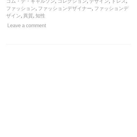
コム・デ・ギャルソン
,
コレクション
,
デザイン
,
ドレス
,
リ
ファッション
,
ファッションデザイナー
,
ファッションデ
ズ
ザイン
,
異質
,
知性
ム
は
Leave a comment
異
質
な
も
の
で
も
受
け
容
れ
る
知
性。”