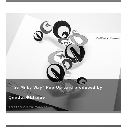
“The Milky Way” Pop-Up card produced by
Quodua◆Elaque
POSTED ON 2017-04-22