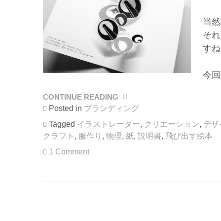
当然
それ
すね
今回
CONTINUE READING
“ペ
ー
Posted in
ブランディング
パ
Tagged
イラストレーター
,
クリエーション
,
デザ
ー
クラフト
,
服作り
,
物理
,
紙
,
説明書
,
飛び出す絵本
ク
ラ
1 Comment
フ
ト
の
製
品
化