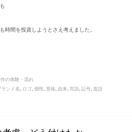
も
も時間を投資しようとさえ考えました。
製作の体験・流れ
ブランド名
,
ロゴ
,
個性
,
意味
,
由来
,
言語
,
記号
,
造語