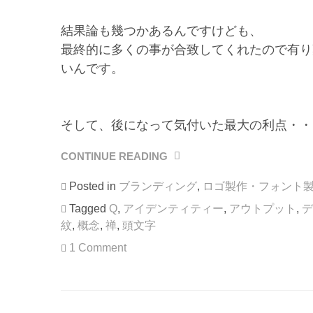
結果論も幾つかあるんですけども、
最終的に多くの事が合致してくれたので有り
いんです。
そして、後になって気付いた最大の利点・・
CONTINUE READING
“頭
文
Posted in
ブランディング
,
ロゴ製作・フォント
字
を
Tagged
Q
,
アイデンティティー
,
アウトプット
,
デ
「Q」
紋
,
概念
,
禅
,
頭文字
に
1 Comment
し
た
か
っ
た