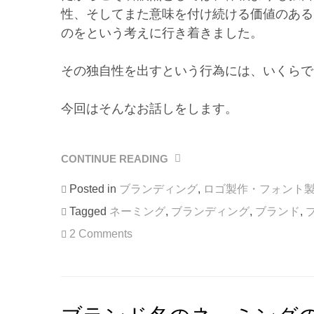
性、そしてまた意味を付け続ける価値のある
のをという考えに行き着きました。
その独自性を出すという行為には、いくらで
今回はそんなお話しをします。
CONTINUE READING
“ブ
ラ
Posted in
ブランディング
,
ロゴ製作・フォント
ン
ド
Tagged
ネーミング
,
ブランディング
,
ブランド
,
名
2 Comments
が
造
語
で
あ
る