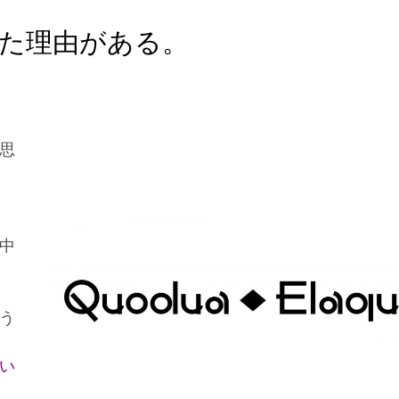
った理由がある。
思
中
う
い