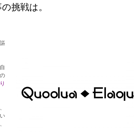
事の挑戦は。
謳
自
の
り
、
い
、