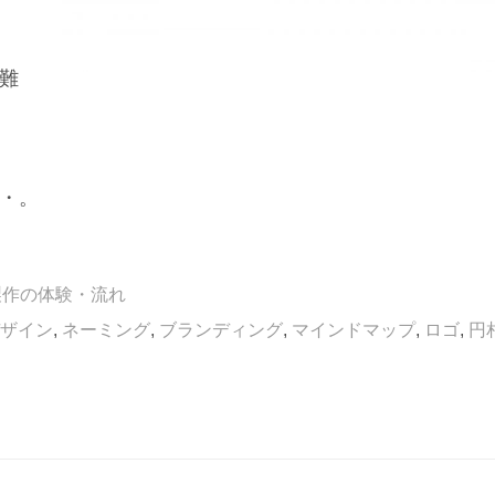
難
・。
製作の体験・流れ
ザイン
,
ネーミング
,
ブランディング
,
マインドマップ
,
ロゴ
,
円