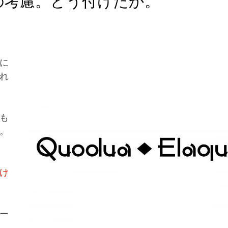
の考慮。どう付けたか。
に
れ
も
た。
け
ー
、