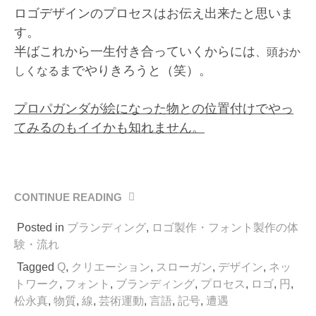
ロゴデザインのプロセスはお伝え出来たと思いま
す。
半ばこれから一生付き合っていくからには
、頭おか
までやりきろうと（笑）。
しくなる
プロパガンダが絵になった物との位置付けでやっ
てみるのもイイかも知れません。
CONTINUE READING
“ロ
ゴ
Posted in
ブランディング
,
ロゴ製作・フォント製作の体
デ
ザ
験・流れ
イ
Tagged
Q
,
クリエーション
,
スローガン
,
デザイン
,
ネッ
ン
トワーク
,
フォント
,
ブランディング
,
プロセス
,
ロゴ
,
円
,
の
松永真
,
物質
,
線
,
芸術運動
,
言語
,
記号
,
遭遇
仕