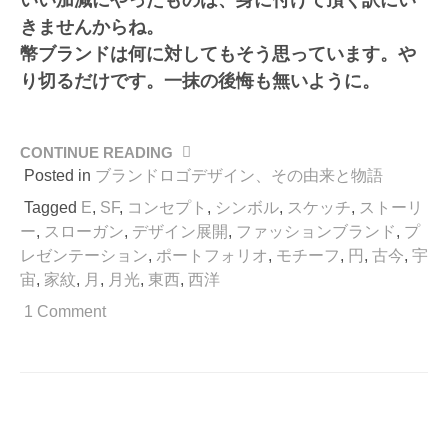
きませんからね。
幣ブランドは何に対してもそう思っています。や
り切るだけです。一抹の後悔も無いように。
CONTINUE READING
“戦
に
Posted in
ブランドロゴデザイン、その由来と物語
臨
Tagged
E
,
SF
,
コンセプト
,
シンボル
,
スケッチ
,
ストーリ
む
ー
,
スローガン
,
デザイン展開
,
ファッションブランド
,
プ
旗
レゼンテーション
,
ポートフォリオ
,
モチーフ
,
円
,
古今
,
宇
印、
宙
,
家紋
,
月
,
月光
,
東西
,
西洋
ロ
ゴ
1 Comment
マ
ー
ク
の
由
来