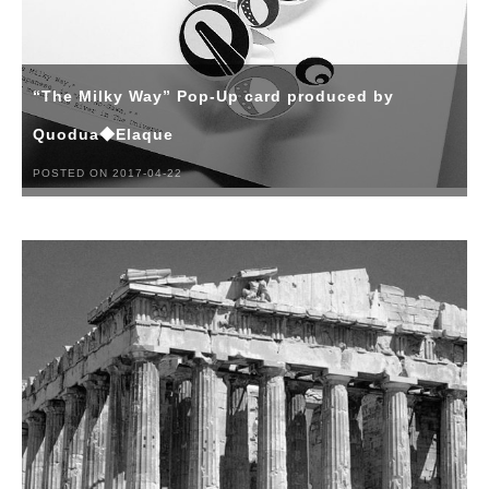
“The Milky Way” Pop-Up card produced by
Quodua◆Elaque
POSTED ON 2017-04-22