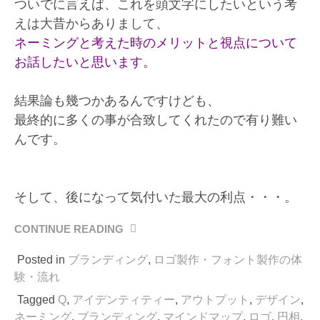
ついでに言えば、これを頭文字にしたいという考
えは大昔からありまして、
ネーミングと考えた時のメリットと視点について
お話したいと思います。
結果論も幾つかあるんですけども、
最終的に多くの事が合致してくれたので有り難い
んです。
そして、後になって気付いた最大の利点・・・。
CONTINUE READING
“頭
文
Posted in
ブランディング
,
ロゴ製作・フォント製作の体
字
を
験・流れ
「Q」
Tagged
Q
,
アイデンティティー
,
アウトプット
,
デザイン
,
に
ネーミング
,
ブランディング
,
マインドマップ
,
ロゴ
,
円相
,