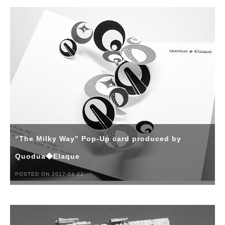
“The Milky Way” Pop-Up card produced by
Quodua◆Elaque
POSTED ON 2017-04-22