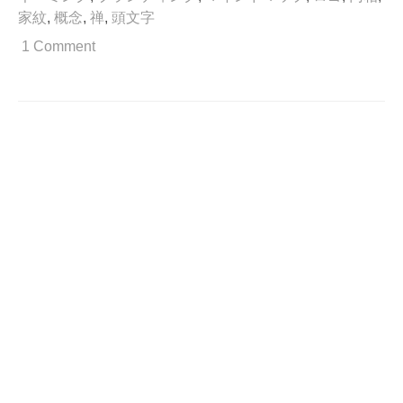
し
家紋
,
概念
,
禅
,
頭文字
た
か
1 Comment
っ
た
理
由
が
あ
る。”