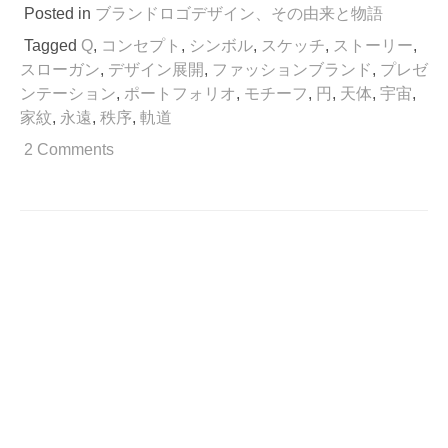
に
Posted in
ブランドロゴデザイン、その由来と物語
臨
Tagged
Q
,
コンセプト
,
シンボル
,
スケッチ
,
ストーリー
,
む
スローガン
,
デザイン展開
,
ファッションブランド
,
プレゼ
旗
ンテーション
,
ポートフォリオ
,
モチーフ
,
円
,
天体
,
宇宙
,
印、
家紋
,
永遠
,
秩序
,
軌道
ロ
ゴ
2 Comments
マ
ー
ク
の
由
来
は。
そ
の
１”