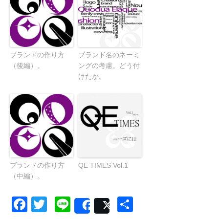
ブランドの作り方
ブランド名のネーミ
（後編）。
ングの考慮。どう付
けたか。
ブランドの作り方
QE TIMES Vol.1
（中編）。
Facebook
Twitter
Line
共
Share
Post