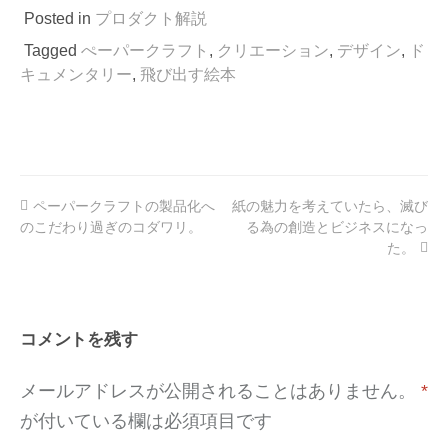
有
Posted in
プロダクト解説
Tagged
ぺーパークラフト
,
クリエーション
,
デザイン
,
ド
キュメンタリー
,
飛び出す絵本
ペーパークラフトの製品化へ
紙の魅力を考えていたら、滅び
投
のこだわり過ぎのコダワリ。
る為の創造とビジネスになっ
稿
た。
ナ
ビ
コメントを残す
ゲ
ー
メールアドレスが公開されることはありません。
*
シ
が付いている欄は必須項目です