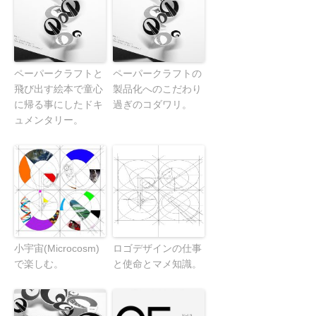
ペーパークラフトと
ペーパークラフトの
飛び出す絵本で童心
製品化へのこだわり
に帰る事にしたドキ
過ぎのコダワリ。
ュメンタリー。
小宇宙(Microcosm)
ロゴデザインの仕事
で楽しむ。
と使命とマメ知識。