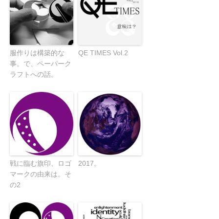
服作りは構築的な
QE TIMES Vol.2
事。で、ペーパーク
ラフトへの話。
戦に臨む旗印、ロゴ
2017。
マークの由来は。そ
の2