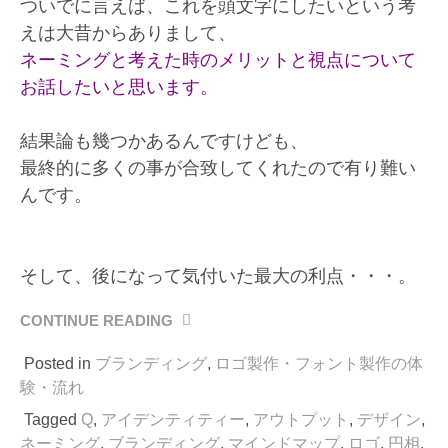
ついでに言えば、これを頭文字にしたいという考
えは大昔からありまして、
ネーミングと考えた時のメリットと視点について
お話したいと思います。
結果論も幾つかあるんですけども、
最終的に多くの事が合致してくれたので有り難い
んです。
そして、後になって気付いた最大の利点・・・。
CONTINUE READING
“頭
文
Posted in
ブランディング
,
ロゴ製作・フォント製作の体
字
を
験・流れ
「Q」
Tagged
Q
,
アイデンティティー
,
アウトプット
,
デザイン
,
に
ネーミング
,
ブランディング
,
マインドマップ
,
ロゴ
,
円相
,