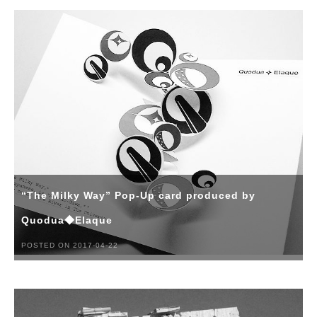
“The Milky Way” Pop-Up card produced by
Quodua◆Elaque
POSTED ON 2017-04-22