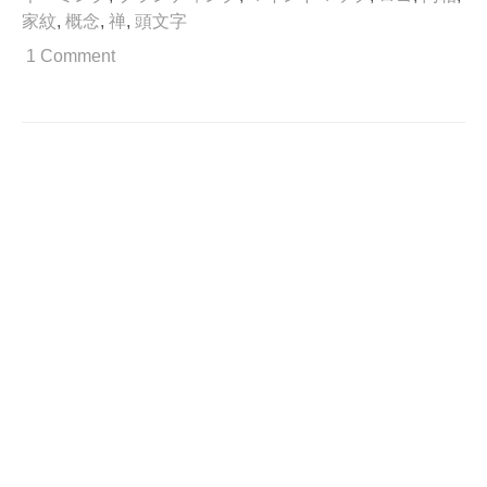
し
家紋
,
概念
,
禅
,
頭文字
た
か
1 Comment
っ
た
理
由
が
あ
る。”