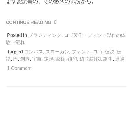
まず愛読書の、その悠久の伝説から。
CONTINUE READING
“線
と
Posted in
ブランディング
,
ロゴ製作・フォント製作の体
円
の
験・流れ
遭
Tagged
コンパス
,
スローガン
,
フォント
,
ロゴ
,
仮説
,
伝
遇
説
,
円
,
創造
,
宇宙
,
定規
,
家紋
,
旗印
,
線
,
設計図
,
誕生
,
遭遇
伝
説。
1 Comment
そ
し
て
天
地
創
造。”