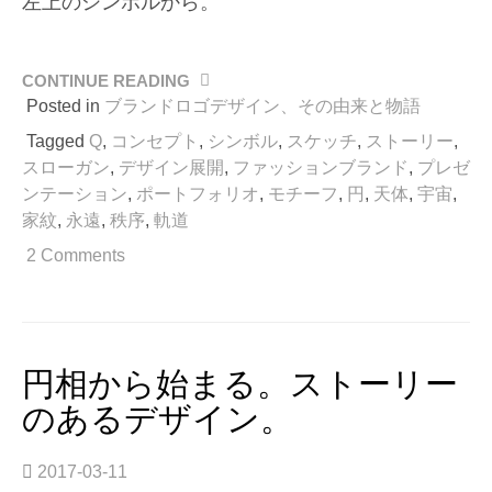
左上のシンボルから。
CONTINUE READING
“戦
に
Posted in
ブランドロゴデザイン、その由来と物語
臨
Tagged
Q
,
コンセプト
,
シンボル
,
スケッチ
,
ストーリー
,
む
スローガン
,
デザイン展開
,
ファッションブランド
,
プレゼ
旗
ンテーション
,
ポートフォリオ
,
モチーフ
,
円
,
天体
,
宇宙
,
印、
家紋
,
永遠
,
秩序
,
軌道
ロ
ゴ
2 Comments
マ
ー
ク
の
由
円相から始まる。ストーリー
来
のあるデザイン。
は。
そ
の
2017-03-11
１”