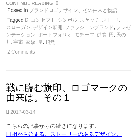
CONTINUE READING
“戦
に
Posted in
ブランドロゴデザイン、その由来と物語
臨
Tagged
D
,
コンセプト
,
シンボル
,
スケッチ
,
ストーリー
,
む
スローガン
,
デザイン展開
,
ファッションブランド
,
プレゼ
旗
ンテーション
,
ポートフォリオ
,
モチーフ
,
供養
,
円
,
天の
印、
川
,
宇宙
,
家紋
,
星
,
超然
ロ
ゴ
2 Comments
マ
ー
ク
の
由
戦に臨む旗印、ロゴマークの
来
由来は。その１
は。
そ
の
2017-03-14
2”
こちらの記事からの続きになります。
円相から始まる。ストーリーのあるデザイン。