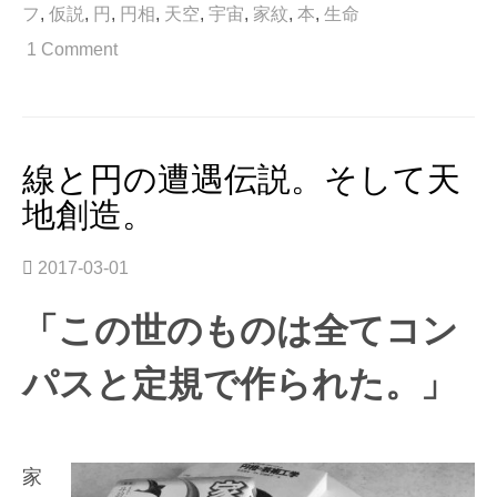
フ
,
仮説
,
円
,
円相
,
天空
,
宇宙
,
家紋
,
本
,
生命
る。
ス
1 Comment
ト
ー
リ
ー
の
線と円の遭遇伝説。そして天
あ
地創造。
る
デ
ザ
2017-03-01
イ
ン。”
「この世のものは全てコン
パスと定規で作られた。」
家