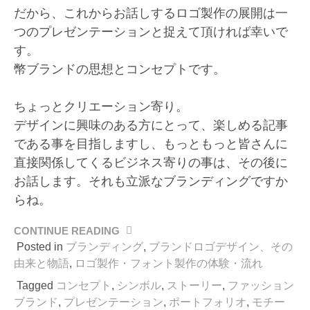
だから、これからお話しするロゴ製作の展開は一
つのプレゼンテーションと捉えて頂ければ幸いで
す。
幣ブランドの思想とコンセプトです。
ちょっとクリエーション寄り。
デザインに興味のある方にとって、楽しめる記事
である事を目指しますし、もっともっと皆さんに
直接関係してくるビジネス寄りの事は、その後に
お話します。それも立派なブランディングですか
らね。
CONTINUE READING
“円
相
Posted in
ブランディング
,
ブランドロゴデザイン、その
か
由来と物語
,
ロゴ製作・フォント製作の体験・流れ
ら
Tagged
コンセプト
,
シンボル
,
ストーリー
,
ファッション
始
ブランド
,
プレゼンテーション
,
ポートフォリオ
,
モチー
ま