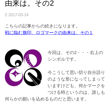
由来は。その2
は。
そ
の
2017-03-14
3”
こちらの記事からの続きになります。
戦に臨む旗印、ロゴマークの由来は。その１
今回は、その2・・・右上の
シンボルです。
今こうして思い切り自分語り
のような形になってしまって
いますけども、何かマークを
つける時というのは、誰しも
何らかの願いを込めるものだと思います。