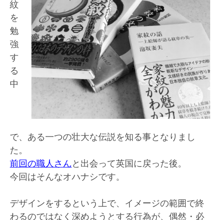
紋
を
勉
強
す
る
中
で、ある一つの壮大な伝説を知る事となりまし
た。
前回の職人さん
と出会って英国に戻った後。
今回はそんなオハナシです。
デザインをするという上で、イメージの範囲で終
わるのではなく深めようとする行為が、偶然・必