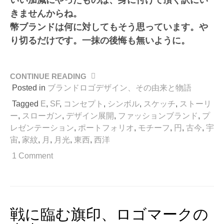
きませんからね。
幣ブランドは何に対してもそう思っています。や
り切るだけです。一抹の後悔も無いように。
CONTINUE READING
“戦
に
Posted in
ブランドロゴデザイン、その由来と物語
臨
Tagged
E
,
SF
,
コンセプト
,
シンボル
,
スケッチ
,
ストーリ
む
ー
,
スローガン
,
デザイン展開
,
ファッションブランド
,
プ
旗
レゼンテーション
,
ポートフォリオ
,
モチーフ
,
円
,
古今
,
宇
印、
宙
,
家紋
,
月
,
月光
,
東西
,
西洋
ロ
ゴ
1 Comment
マ
ー
ク
の
由
戦に臨む旗印、ロゴマークの
来