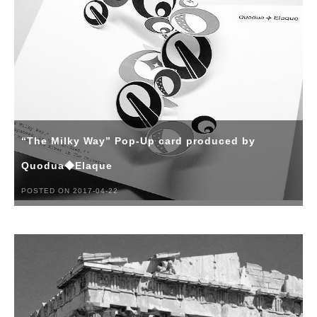
“The Milky Way” Pop-Up card produced by
Quodua◆Elaque
POSTED ON 2017-04-22