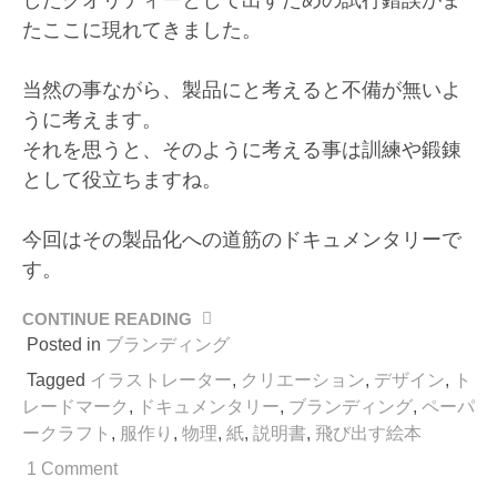
たここに現れてきました。
当然の事ながら、製品にと考えると不備が無いよ
うに考えます。
それを思うと、そのように考える事は訓練や鍛錬
として役立ちますね。
今回はその製品化への道筋のドキュメンタリーで
す。
CONTINUE READING
“ペ
ー
Posted in
ブランディング
パ
Tagged
イラストレーター
,
クリエーション
,
デザイン
,
ト
ー
レードマーク
,
ドキュメンタリー
,
ブランディング
,
ペーパ
ク
ークラフト
,
服作り
,
物理
,
紙
,
説明書
,
飛び出す絵本
ラ
フ
1 Comment
ト