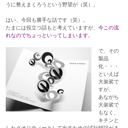
うに整えまくろうという野望が（笑）。
はい、今回も勝手な話です（笑）。
たまには役立つ話もと考えていますが、
今この流
れなのでちょっといってしまいます。
で、その
製品
化・・・
といえば
大袈裟で
すが、
あながち
大袈裟で
もなく、
キチンと
したクオリティーとして出すための試行錯誤がま