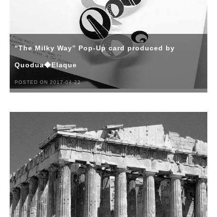
“The Milky Way” Pop-Up card produced by
Quodua◆Elaque
POSTED ON 2017-04-22