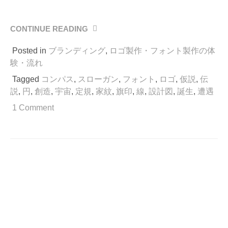
CONTINUE READING
“線
と
Posted in
ブランディング
,
ロゴ製作・フォント製作の体
円
の
験・流れ
遭
Tagged
コンパス
,
スローガン
,
フォント
,
ロゴ
,
仮説
,
伝
遇
説
,
円
,
創造
,
宇宙
,
定規
,
家紋
,
旗印
,
線
,
設計図
,
誕生
,
遭遇
伝
説。
1 Comment
そ
し
て
天
地
創
造。”