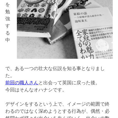
を
勉
強
す
る
中
で、ある一つの壮大な伝説を知る事となりまし
た。
前回の職人さん
と出会って英国に戻った後。
今回はそんなオハナシです。
デザインをするという上で、イメージの範囲で終
わるのではなく深めようとする行為が、偶然・必