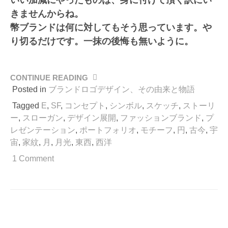
きませんからね。
幣ブランドは何に対してもそう思っています。や
り切るだけです。一抹の後悔も無いように。
CONTINUE READING
“戦
に
Posted in
ブランドロゴデザイン、その由来と物語
臨
Tagged
E
,
SF
,
コンセプト
,
シンボル
,
スケッチ
,
ストーリ
む
ー
,
スローガン
,
デザイン展開
,
ファッションブランド
,
プ
旗
レゼンテーション
,
ポートフォリオ
,
モチーフ
,
円
,
古今
,
宇
印、
宙
,
家紋
,
月
,
月光
,
東西
,
西洋
ロ
ゴ
1 Comment
マ
ー
ク
の
由
来