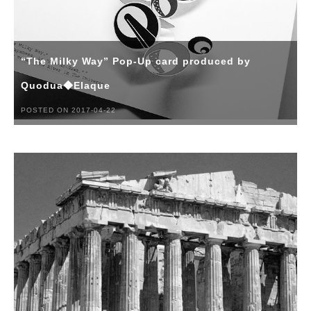
“The Milky Way” Pop-Up card produced by
Quodua◆Elaque
POSTED ON 2017-04-22