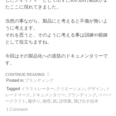
たここに現れてきました。
当然の事ながら、製品にと考えると不備が無いよ
うに考えます。
それを思うと、そのように考える事は訓練や鍛錬
として役立ちますね。
今回はその製品化への道筋のドキュメンタリーで
す。
CONTINUE READING
“ペ
ー
Posted in
ブランディング
パ
Tagged
イラストレーター
,
クリエーション
,
デザイン
,
ト
ー
レードマーク
,
ドキュメンタリー
,
ブランディング
,
ペーパ
ク
ークラフト
,
服作り
,
物理
,
紙
,
説明書
,
飛び出す絵本
ラ
フ
1 Comment
ト