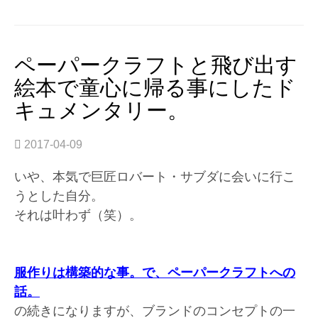
の
製
品
化
ペーパークラフトと飛び出す
へ
絵本で童心に帰る事にしたド
の
キュメンタリー。
こ
だ
わ
2017-04-09
り
過
いや、本気で巨匠ロバート・サブダに会いに行こ
ぎ
うとした自分。
の
それは叶わず（笑）。
コ
ダ
ワ
リ。”
服作りは構築的な事。で、ペーパークラフトへの
話。
の続きになりますが、ブランドのコンセプトの一