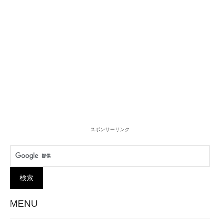
に
し
た
ド
キ
ュ
メ
ン
タ
リ
ー。”
スポンサーリンク
MENU