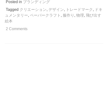
ー
Posted in
ブランディング
パ
Tagged
クリエーション
,
デザイン
,
トレードマーク
,
ドキ
ー
ュメンタリー
,
ペーパークラフト
,
服作り
,
物理
,
飛び出す
ク
絵本
ラ
フ
2 Comments
ト
と
飛
び
出
す
絵
本
で
童
心
に
帰
る
事