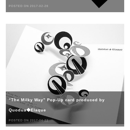
POSTED ON 2017-02-26
“The Milky Way” Pop-Up card produced by
Quodua◆Elaque
POSTED ON 2017-04-22