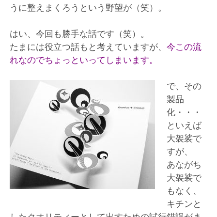
うに整えまくろうという野望が（笑）。
はい、今回も勝手な話です（笑）。
たまには役立つ話もと考えていますが、
今この流
れなのでちょっといってしまいます。
で、その
製品
化・・・
といえば
大袈裟で
すが、
あながち
大袈裟で
もなく、
キチンと
したクオリティーとして出すための試行錯誤がま