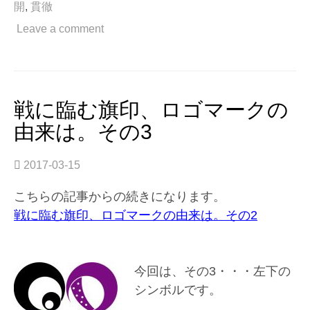
開
,
貫徹
ロ
ゴ
Leave a comment
マ
ー
ク
の
由
戦に臨む旗印、ロゴマークの
来
由来は。その3
は。
そ
の
2017-03-15
4”
こちらの記事からの続きになります。
戦に臨む旗印、ロゴマークの由来は。その2
今回は、その3・・・左下の
シンボルです。