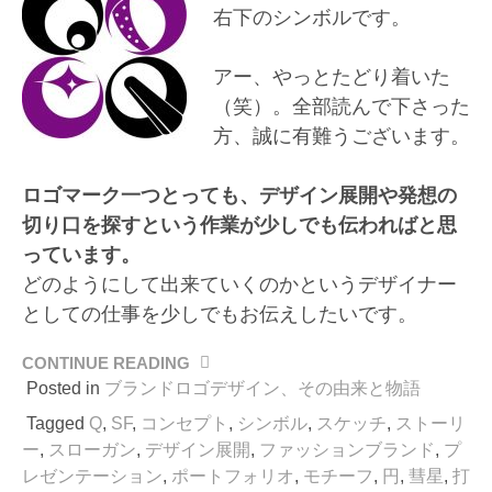
右下のシンボルです。
アー、やっとたどり着いた
（笑）。全部読んで下さった
方、誠に有難うございます。
ロゴマーク一つとっても、デザイン展開や発想の
切り口を探すという作業が少しでも伝わればと思
っています。
どのようにして出来ていくのかというデザイナー
としての仕事を少しでもお伝えしたいです。
CONTINUE READING
“戦
に
Posted in
ブランドロゴデザイン、その由来と物語
臨
Tagged
Q
,
SF
,
コンセプト
,
シンボル
,
スケッチ
,
ストーリ
む
ー
,
スローガン
,
デザイン展開
,
ファッションブランド
,
プ
旗
レゼンテーション
,
ポートフォリオ
,
モチーフ
,
円
,
彗星
,
打
印、