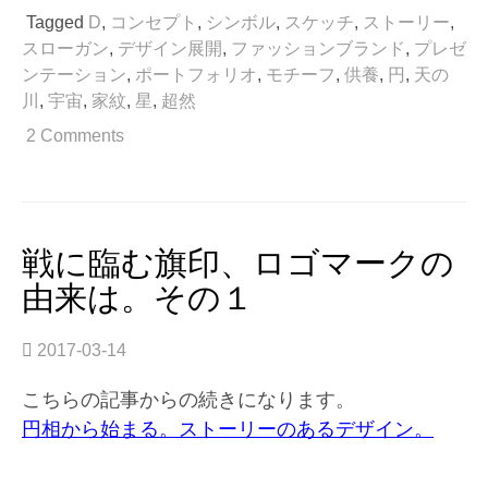
臨
Tagged
D
,
コンセプト
,
シンボル
,
スケッチ
,
ストーリー
,
む
スローガン
,
デザイン展開
,
ファッションブランド
,
プレゼ
旗
ンテーション
,
ポートフォリオ
,
モチーフ
,
供養
,
円
,
天の
印、
川
,
宇宙
,
家紋
,
星
,
超然
ロ
ゴ
2 Comments
マ
ー
ク
の
由
戦に臨む旗印、ロゴマークの
来
由来は。その１
は。
そ
の
2017-03-14
2”
こちらの記事からの続きになります。
円相から始まる。ストーリーのあるデザイン。