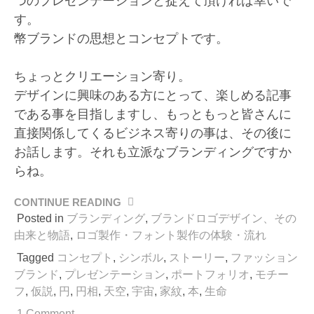
つのプレゼンテーションと捉えて頂ければ幸いで
す。
幣ブランドの思想とコンセプトです。
ちょっとクリエーション寄り。
デザインに興味のある方にとって、楽しめる記事
である事を目指しますし、もっともっと皆さんに
直接関係してくるビジネス寄りの事は、その後に
お話します。それも立派なブランディングですか
らね。
CONTINUE READING
“円
相
Posted in
ブランディング
,
ブランドロゴデザイン、その
か
由来と物語
,
ロゴ製作・フォント製作の体験・流れ
ら
Tagged
コンセプト
,
シンボル
,
ストーリー
,
ファッション
始
ブランド
,
プレゼンテーション
,
ポートフォリオ
,
モチー
ま
フ
,
仮説
,
円
,
円相
,
天空
,
宇宙
,
家紋
,
本
,
生命
る。
ス
1 Comment