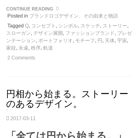
CONTINUE READING
“戦
に
Posted in
ブランドロゴデザイン、その由来と物語
臨
Tagged
Q
,
コンセプト
,
シンボル
,
スケッチ
,
ストーリー
,
む
スローガン
,
デザイン展開
,
ファッションブランド
,
プレゼ
旗
ンテーション
,
ポートフォリオ
,
モチーフ
,
円
,
天体
,
宇宙
,
印、
家紋
,
永遠
,
秩序
,
軌道
ロ
ゴ
2 Comments
マ
ー
ク
の
由
円相から始まる。ストーリー
来
のあるデザイン。
は。
そ
の
2017-03-11
１”
「全ては円から始まる。」