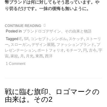
幣ブランドは何に対してもそう思っています。や
り切るだけです。一抹の後悔も無いように。
CONTINUE READING
“戦
に
Posted in
ブランドロゴデザイン、その由来と物語
臨
Tagged
E
,
SF
,
コンセプト
,
シンボル
,
スケッチ
,
ストーリ
む
ー
,
スローガン
,
デザイン展開
,
ファッションブランド
,
プ
旗
レゼンテーション
,
ポートフォリオ
,
モチーフ
,
円
,
古今
,
宇
印、
宙
,
家紋
,
月
,
月光
,
東西
,
西洋
ロ
ゴ
1 Comment
マ
ー
ク
の
由
戦に臨む旗印、ロゴマークの
来
由来は。その2
は。
そ