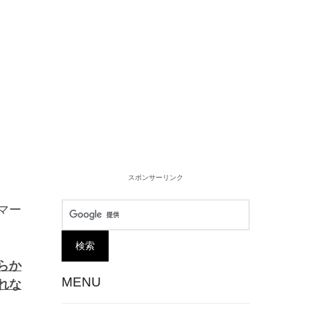
スポンサーリンク
マー
らか
MENU
れな