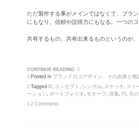
ただ製作する事がメインではなくて、ブラン
にもなり、信頼や説得力にもなる。一つのコ
共有するもの、共有出来るものというのが、
CONTINUE READING
“戦
に
Posted in
ブランドロゴデザイン、その由来と物
臨
Tagged
D
,
コンセプト
,
シンボル
,
スケッチ
,
スト
む
ーション
,
ポートフォリオ
,
モチーフ
,
供養
,
円
,
天の
旗
印、
2 Comments
ロ
ゴ
マ
ー
ク