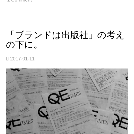
ト
ー
リ
ー
の
「ブランドは出版社」の考え
あ
の下に。
る
デ
ザ
2017-01-11
イ
ン。”