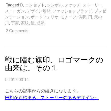
臨
Tagged
D
,
コンセプト
,
シンボル
,
スケッチ
,
ストーリー
,
む
スローガン
,
デザイン展開
,
ファッションブランド
,
プレゼ
旗
ンテーション
,
ポートフォリオ
,
モチーフ
,
供養
,
円
,
天の
印、
川
,
宇宙
,
家紋
,
星
,
超然
ロ
ゴ
2 Comments
マ
ー
ク
の
由
戦に臨む旗印、ロゴマークの
来
由来は。その１
は。
そ
の
2017-03-14
2”
こちらの記事からの続きになります。
円相から始まる。ストーリーのあるデザイン。