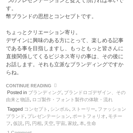
つのプレゼンテーションと捉えて頂ければ幸いで
す。
幣ブランドの思想とコンセプトです。
ちょっとクリエーション寄り。
デザインに興味のある方にとって、楽しめる記事
である事を目指しますし、もっともっと皆さんに
直接関係してくるビジネス寄りの事は、その後に
お話します。それも立派なブランディングですか
らね。
CONTINUE READING
“円
相
Posted in
ブランディング
,
ブランドロゴデザイン、その
か
由来と物語
,
ロゴ製作・フォント製作の体験・流れ
ら
Tagged
コンセプト
,
シンボル
,
ストーリー
,
ファッション
始
ブランド
,
プレゼンテーション
,
ポートフォリオ
,
モチー
ま
フ
,
仮説
,
円
,
円相
,
天空
,
宇宙
,
家紋
,
本
,
生命
る。
ス
1 Comment