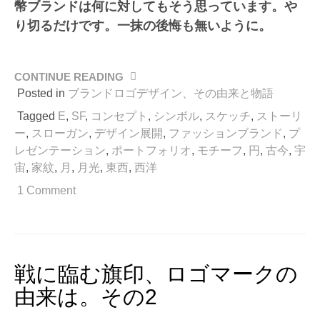
幣ブランドは何に対してもそう思っています。や
り切るだけです。一抹の後悔も無いように。
CONTINUE READING
“戦
に
Posted in
ブランドロゴデザイン、その由来と物語
臨
Tagged
E
,
SF
,
コンセプト
,
シンボル
,
スケッチ
,
ストーリ
む
ー
,
スローガン
,
デザイン展開
,
ファッションブランド
,
プ
旗
レゼンテーション
,
ポートフォリオ
,
モチーフ
,
円
,
古今
,
宇
印、
宙
,
家紋
,
月
,
月光
,
東西
,
西洋
ロ
ゴ
1 Comment
マ
ー
ク
の
由
戦に臨む旗印、ロゴマークの
来
由来は。その2
は。
そ