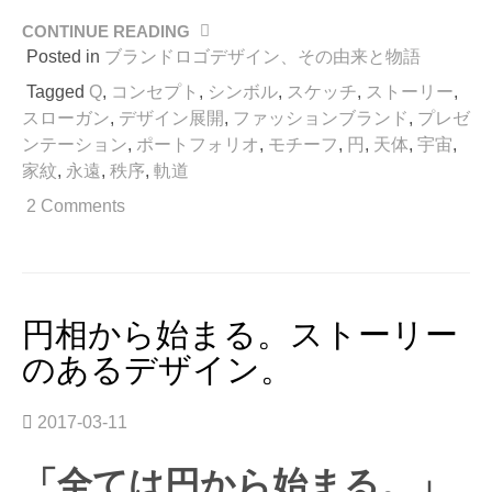
CONTINUE READING
“戦
に
Posted in
ブランドロゴデザイン、その由来と物語
臨
Tagged
Q
,
コンセプト
,
シンボル
,
スケッチ
,
ストーリー
,
む
スローガン
,
デザイン展開
,
ファッションブランド
,
プレゼ
旗
ンテーション
,
ポートフォリオ
,
モチーフ
,
円
,
天体
,
宇宙
,
印、
家紋
,
永遠
,
秩序
,
軌道
ロ
ゴ
2 Comments
マ
ー
ク
の
由
円相から始まる。ストーリー
来
のあるデザイン。
は。
そ
の
2017-03-11
１”
「全ては円から始まる。」