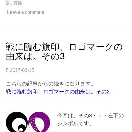
開
,
貫徹
ロ
ゴ
Leave a comment
マ
ー
ク
の
由
戦に臨む旗印、ロゴマークの
来
由来は。その3
は。
そ
の
2017-03-15
4”
こちらの記事からの続きになります。
戦に臨む旗印、ロゴマークの由来は。その2
今回は、その3・・・左下の
シンボルです。