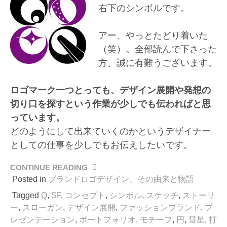
右下のシンボルです。
アー、やっとたどり着いた
（笑）。全部読んで下さった
方、誠に有難うございます。
ロゴマーク一つとっても、デザイン展開や発想の
切り口を探すという作業が少しでも伝わればと思
っています。
どのようにして出来ていくのかというデザイナー
としての仕事を少しでもお伝えしたいです。
CONTINUE READING
“戦
に
Posted in
ブランドロゴデザイン、その由来と物語
臨
Tagged
Q
,
SF
,
コンセプト
,
シンボル
,
スケッチ
,
ストーリ
む
ー
,
スローガン
,
デザイン展開
,
ファッションブランド
,
プ
旗
レゼンテーション
,
ポートフォリオ
,
モチーフ
,
円
,
彗星
,
打
印、