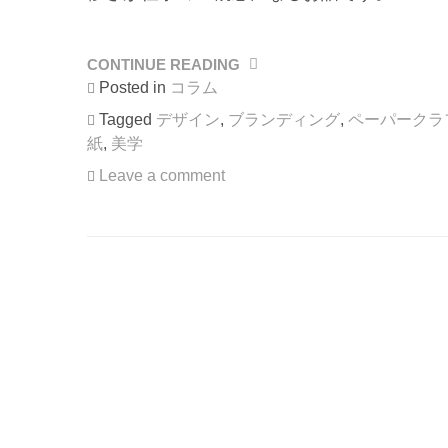
CONTINUE READING
“紙
の
Posted in
コラム
魅
Tagged
デザイン
,
ブランディング
,
ペーパークラ
力
紙
,
美学
を
考
Leave a comment
え
て
い
た
ら、
滅
び
る
為
の
創
造