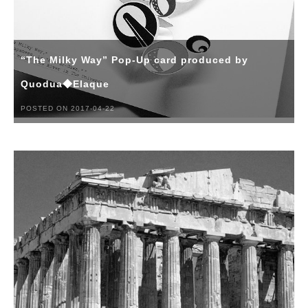
“The Milky Way” Pop-Up card produced by
Quodua◆Elaque
POSTED ON 2017-04-22