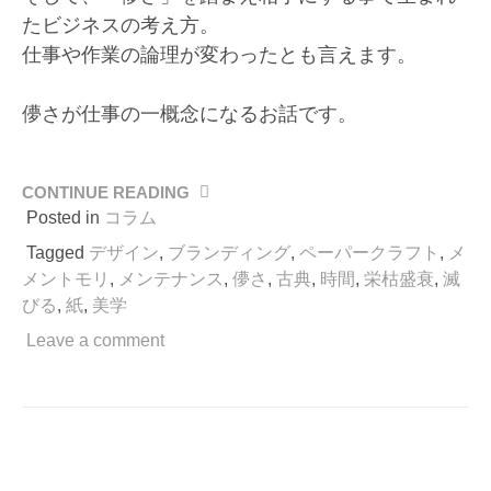
たビジネスの考え方。
仕事や作業の論理が変わったとも言えます。
儚さが仕事の一概念になるお話です。
CONTINUE READING
“紙
の
Posted in
コラム
魅
Tagged
デザイン
,
ブランディング
,
ペーパークラフト
,
メ
力
メントモリ
,
メンテナンス
,
儚さ
,
古典
,
時間
,
栄枯盛衰
,
滅
を
びる
,
紙
,
美学
考
え
Leave a comment
て
い
た
ら、
滅
び