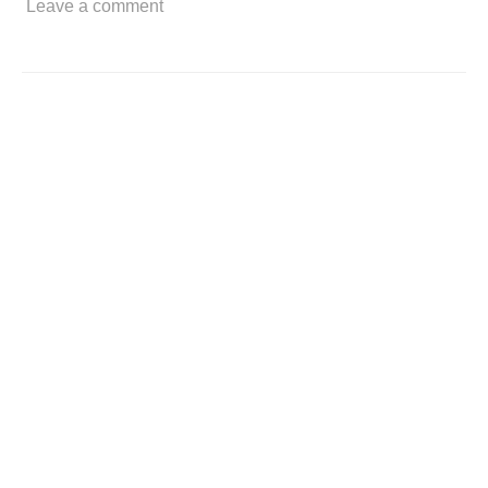
シ
Leave a comment
ア・
ア
バ
ン
ギ
ャ
ル
ド
か
ら。”