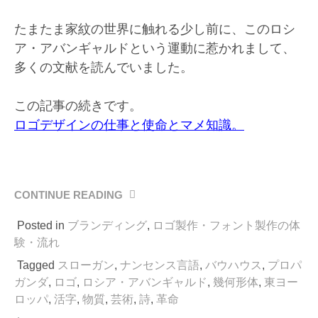
たまたま家紋の世界に触れる少し前に、このロシ
ア・アバンギャルドという運動に惹かれまして、
多くの文献を読んでいました。
この記事の続きです。
ロゴデザインの仕事と使命とマメ知識。
CONTINUE READING
“活
字
Posted in
ブランディング
,
ロゴ製作・フォント製作の体
へ
の
験・流れ
嫌
Tagged
スローガン
,
ナンセンス言語
,
バウハウス
,
プロパ
悪
ガンダ
,
ロゴ
,
ロシア・アバンギャルド
,
幾何形体
,
東ヨー
は、
ロッパ
,
活字
,
物質
,
芸術
,
詩
,
革命
ロ