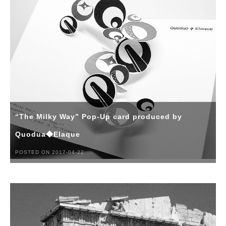
“The Milky Way” Pop-Up card produced by
Quodua◆Elaque
POSTED ON 2017-04-22