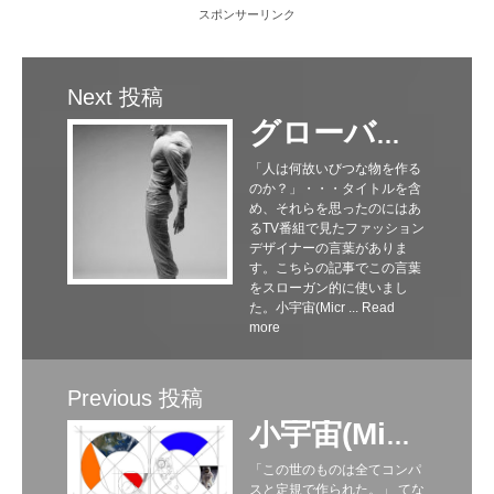
スポンサーリンク
Next 投稿
グローバリズムは異質なものでも受け容れる知性。
「人は何故いびつな物を作る
のか？」・・・タイトルを含
め、それらを思ったのにはあ
るTV番組で見たファッション
デザイナーの言葉がありま
す。こちらの記事でこの言葉
をスローガン的に使いまし
た。小宇宙(Micr ...
Read
more
Previous 投稿
小宇宙(Microcosm)で楽しむ。
「この世のものは全てコンパ
スと定規で作られた。」 てな