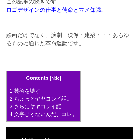
この記事の続きです。
ロゴデザインの仕事と使命とマメ知識。
絵画だけでなく、演劇・映像・建築・・・あらゆ
るものに通じた革命運動です。
Contents
[
hide
]
1
芸術を壊す。
2
ちょっとヤヤコシイ話。
3
さらにヤヤコシイ話。
4
文字じゃないんだ、コレ。