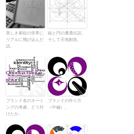
美しき家紋の世界に
線と円の遭遇伝説。
リアルに飛び込んだ
そして天地創造。
話。
ブランド名のネーミ
ブランドの作り方
ングの考慮。どう付
（中編）。
けたか。