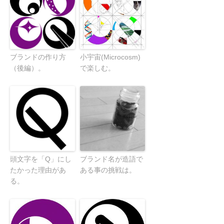
ブランドの作り方
小宇宙(Microcosm)
（後編）。
で楽しむ。
頭文字を「Q」にし
ブランド名が造語で
たかった理由があ
ある事の挑戦は。
る。