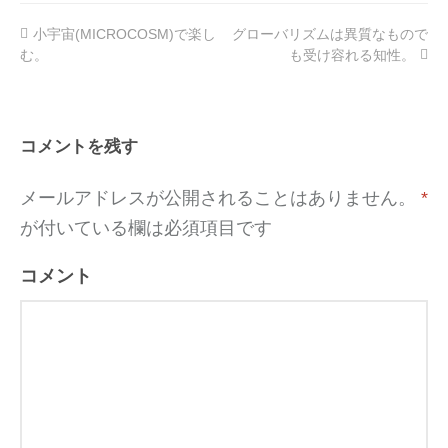
小宇宙(MICROCOSM)で楽し
グローバリズムは異質なもので
投
む。
も受け容れる知性。
稿
ナ
ビ
コメントを残す
ゲ
メールアドレスが公開されることはありません。
*
ー
が付いている欄は必須項目です
シ
ョ
コメント
ン