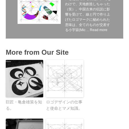
わけで、天地創造しちゃった
（笑）。中国古来の伝説に影
響を受けて、線と円で作り上
げたロゴマークに秘められた
意味は、全てのものが交差す
る小宇宙(Mic ...
Read more
More from Our Site
巨匠・亀倉雄策を知
ロゴデザインの仕事
る。
と使命とマメ知識。