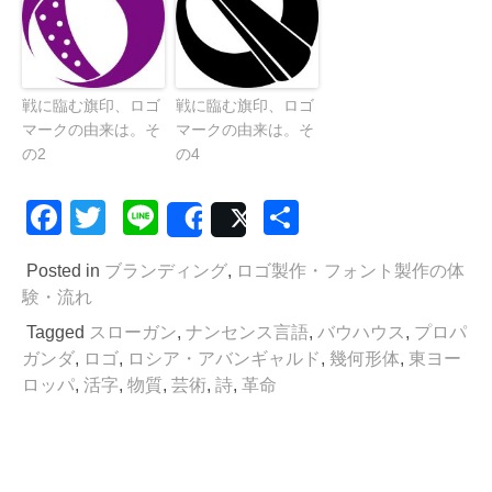
戦に臨む旗印、ロゴ
戦に臨む旗印、ロゴ
マークの由来は。そ
マークの由来は。そ
の2
の4
Facebook
Twitter
Line
共
Share
Post
有
Posted in
ブランディング
,
ロゴ製作・フォント製作の体
験・流れ
Tagged
スローガン
,
ナンセンス言語
,
バウハウス
,
プロパ
ガンダ
,
ロゴ
,
ロシア・アバンギャルド
,
幾何形体
,
東ヨー
ロッパ
,
活字
,
物質
,
芸術
,
詩
,
革命